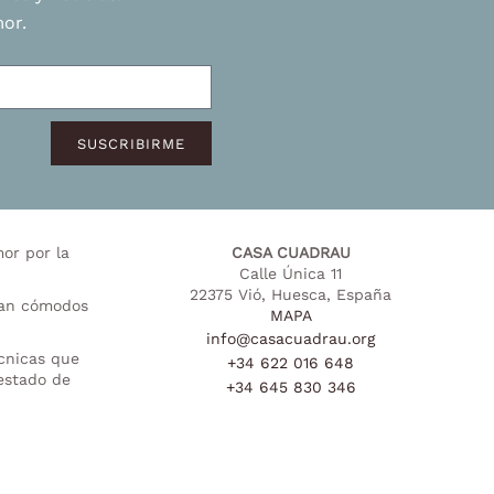
or.
SUSCRIBIRME
or por la
CASA CUADRAU
Calle Única 11
22375 Vió, Huesca, España
ntan cómodos
MAPA
info@casacuadrau.org
écnicas que
+34 622 016 648
 estado de
+34 645 830 346