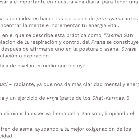
saria e importante en nuestra vida diaria, para tener una
a buena idea es hacer tus ejercicios de
pranayama
antes
centrar la mente e incrementar tu energía vital.
, en el que se describe esta práctica como
“Tasmin Sati
gulación de la respiración y control del
Prana
se constituye
n, después de afirmarse uno en la postura o asana.
Swasa
alación o expiración.
ica de nivel intermedio que incluye:
ati
– radiante, ya que nos da más claridad mental y ener
ma
y un ejercicio de
kriya
(parte de los
Shat-Karmas,
6
 eliminar la excesiva flema del organismo, limpiando el
ren de asma, ayudando a la mejor oxigenación de los
cidad