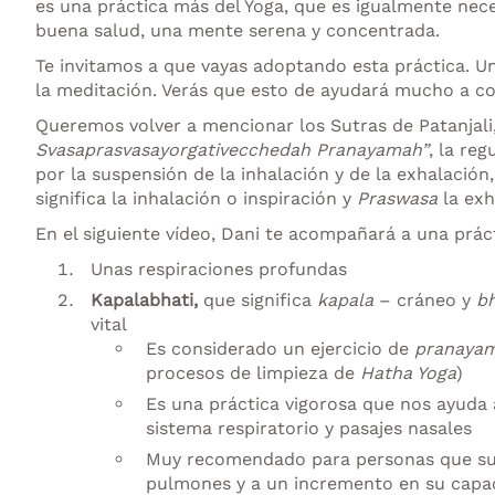
es una práctica más del Yoga, que es igualmente nece
buena salud, una mente serena y concentrada.
Te invitamos a que vayas adoptando esta práctica. Un
la meditación. Verás que esto de ayudará mucho a con
Queremos volver a mencionar los Sutras de Patanjali
Svasaprasvasayorgativecchedah Pranayamah”
, la re
por la suspensión de la inhalación y de la exhalació
significa la inhalación o inspiración y
Praswasa
la exh
En el siguiente vídeo, Dani te acompañará a una práct
Unas respiraciones profundas
Kapalabhati,
que significa
kapala
– cráneo y
bh
vital
Es considerado un ejercicio de
pranaya
procesos de limpieza de
Hatha Yoga
)
Es una práctica vigorosa que nos ayuda a
sistema respiratorio y pasajes nasales
Muy recomendado para personas que suf
pulmones y a un incremento en su capa